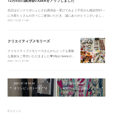
12月5日の講演会のQ&Aをアップしました
先日はピンクリボンふじさわ講演会～受けてみよう子宮がん検診2021～
に大変たくさんの方々にご参加いただき、誠にありがとうございまし…
2021.12.26 11:46
クリエイティブメモリーズ
クリエイティブメモリーズさんからとっても素敵
な素材をご寄付いただきました💖https://www.cr…
2021.10.11 21:55
2021.07.18 03:30
2021.07.01 00:14
オリンピックトーチ(^^♪
昭和ロックごみ拾い リベ
ンジ！！
0
コメント