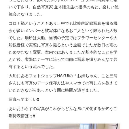
いで下さり、自然写真家 並木隆先生の指導のもと、楽しい勉
強会となりました。
コロナ禍ということもあり、中でも比較的記録写真を撮る機
会が多いメンバーと被写体になるお二人という限られた人数
でした。場所は大船。当初の予定ではフラワーセンターや大
船観音様で実際に写真を撮るという企画でしたが数日の雨の
ためやむなく変更。室内ではありましたが基本的なことを学
んだ後、実際にテーマに沿って自由に写真を撮りみんなで共
有するという流れでした。
大船にあるフォトショップHAZUIの「お姉ちゃん」こと三浦
さんにも写真のデータ保存方法やスマホでの写し方を教えて
いただきながらあっという間に時間が過ぎました。
写真って楽しい❣️
あいおぷらすの写真がこれからどんな風に変化するか乞うご
期待表情ほっ❣️