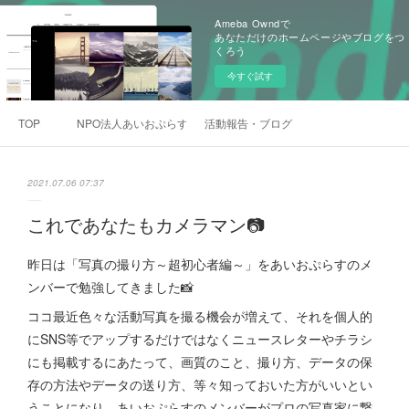
Ameba Owndで
あなただけのホームページやブログをつ
くろう
今すぐ試す
TOP
NPO法人あいおぷらす理事長挨拶
活動報告・ブログ
2021.07.06 07:37
これであなたもカメラマン📷
昨日は「写真の撮り方～超初心者編～」をあいおぷらすのメ
ンバーで勉強してきました📸
ココ最近色々な活動写真を撮る機会が増えて、それを個人的
にSNS等でアップするだけではなくニュースレターやチラシ
にも掲載するにあたって、画質のこと、撮り方、データの保
存の方法やデータの送り方、等々知っておいた方がいいとい
うことになり、あいおぷらすのメンバーがプロの写真家に繋