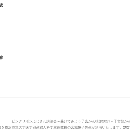
後
前
」
ピンクリボンふじさわ講演会～受けてみよう子宮がん検診2021～子宮頸が
を横浜市立大学医学部産婦人科学主任教授の宮城悦子先生が講演いたします。202