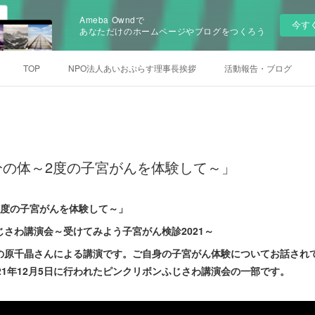
Ameba Owndで
今す
あなただけのホームページやブログをつくろう
TOP
NPO法人あいおぷらす理事長挨拶
活動報告・ブログ
分の体～2度の子宮がんを体験して～」
2度の子宮がんを体験して～」
演会～受けてみよう子宮がん検診2021～
の原千晶さんによる講演です。ご自身の子宮がん体験についてお話され
21年12月5日に行われたピンクリボンふじさわ講演会の一部です。