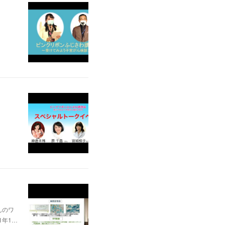
んのワ
1年1…