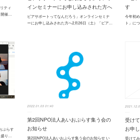
インセミナーにお申し込みされた方へ
す
ャリティ
き開催…
ピアサポートってなんだろう」オンラインセミナ
今年初
ーにお申し込みされた方へ2月26日（土）「ピア…
ト」に
2022.01.03 01:40
2021.12.0
第2回NPO法人あいおぷらす集う会の
受けて
お知らせ
お申
いおぷらす
た盛り…
第2回NPO法人あいおぷらす集う会のお知らせ い
受けてみ