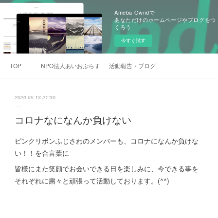
Ameba Owndで
あなただけのホームページやブログをつ
くろう
今すぐ試す
TOP
NPO法人あいおぷらす理事長挨拶
活動報告・ブログ
2020.05.13 21:30
コロナなになんか負けない
ピンクリボンふじさわのメンバーも、コロナになんか負けな
い！！を合言葉に
皆様にまた笑顔でお会いできる日を楽しみに、今できる事を
それぞれに粛々と頑張って活動しております。(^^)